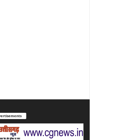
ertisements