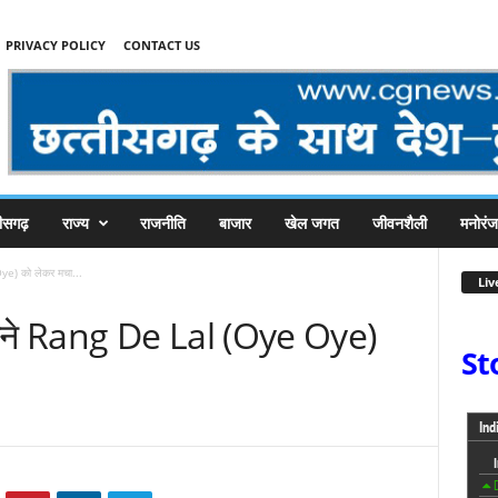
PRIVACY POLICY
CONTACT US
तीसगढ़
राज्य
राजनीति
बाजार
खेल जगत
जीवनशैली
मनोरं
e) को लेकर मचा...
Liv
ने Rang De Lal (Oye Oye)
St