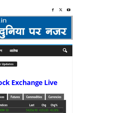
जन
आलेख
e Updates
ock Exchange Live