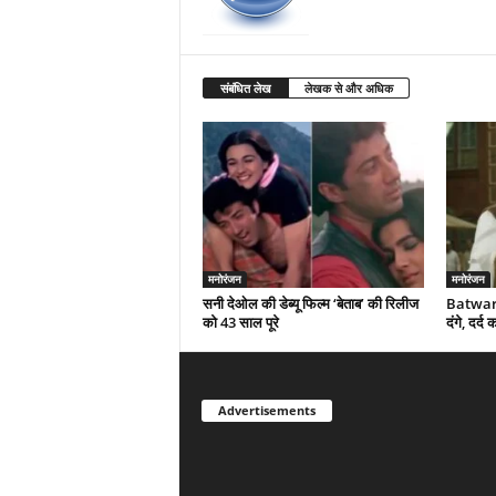
संबंधित लेख
लेखक से और अधिक
मनोरंजन
मनोरंजन
सनी देओल की डेब्यू फिल्म ‘बेताब’ की रिलीज
Batwara
को 43 साल पूरे
दंगे, दर्
Advertisements