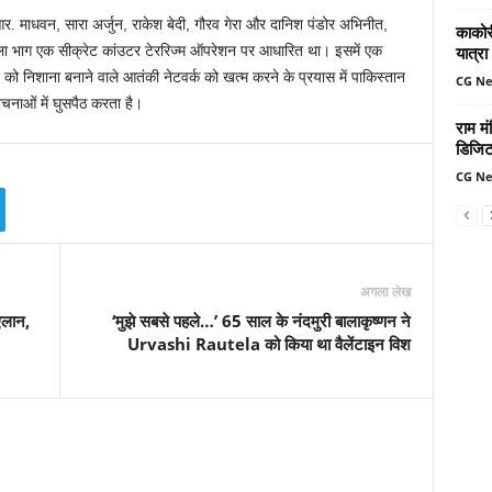
आर. माधवन, सारा अर्जुन, राकेश बेदी, गौरव गेरा और दानिश पंडोर अभिनीत,
काकोरी
यात्रा
 पहला भाग एक सीक्रेट कांउटर टेररिज्म ऑपरेशन पर आधारित था। इसमें एक
ो निशाना बनाने वाले आतंकी नेटवर्क को खत्म करने के प्रयास में पाकिस्तान
CG N
चनाओं में घुसपैठ करता है।
राम मं
डिजिट
CG N
अगला लेख
 एलान,
‘मुझे सबसे पहले…’ 65 साल के नंदमुरी बालाकृष्णन ने
Urvashi Rautela को किया था वैलेंटाइन विश