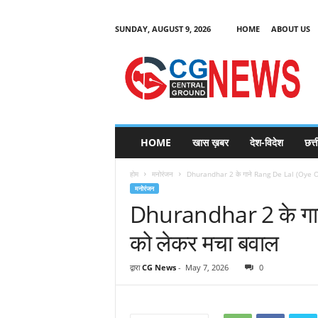
SUNDAY, AUGUST 9, 2026
HOME
ABOUT US
C
G
HOME
खास ख़बर
देश-विदेश
छत्
N
e
होम
मनोरंजन
Dhurandhar 2 के गाने Rang De Lal (Oye Oy
w
मनोरंजन
s
Dhurandhar 2 के गा
को लेकर मचा बवाल
द्वारा
CG News
-
May 7, 2026
0