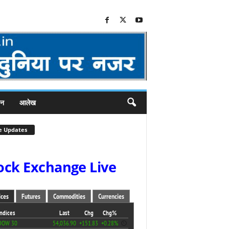
जन
आलेख
e Updates
ock Exchange Live