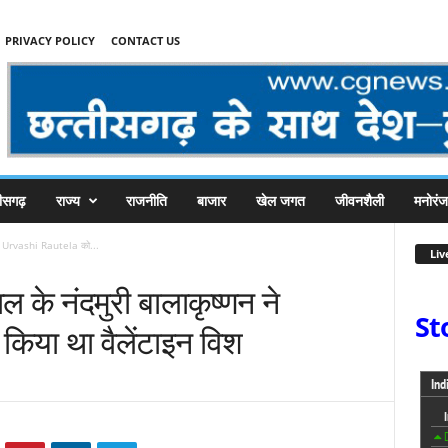
PRIVACY POLICY
CONTACT US
तीसगढ़
राज्य
राजनीति
बाजार
खेल जगत
जीवनशैली
मनोरं
 ने Urvashi Rautela को...
Liv
ल के नंदमुरी बालाकृष्णन ने
St
िया था वैलेंटाइन विश