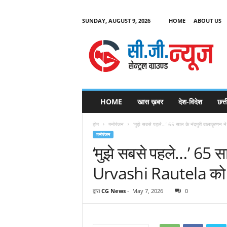
SUNDAY, AUGUST 9, 2026
HOME
ABOUT US
C
G
HOME
खास ख़बर
देश-विदेश
छत्
N
e
होम
मनोरंजन
‘मुझे सबसे पहले…’ 65 साल के नंदमुरी बालाकृष्णन
w
मनोरंजन
s
‘मुझे सबसे पहले…’ 65 सा
Urvashi Rautela को क
द्वारा
CG News
-
May 7, 2026
0