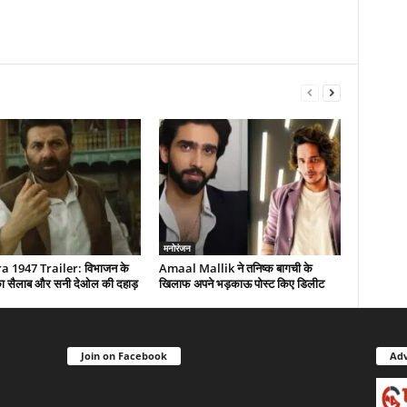
मनोरंजन
 1947 Trailer: विभाजन के
Amaal Mallik ने तनिष्क बागची के
द का सैलाब और सनी देओल की दहाड़
खिलाफ अपने भड़काऊ पोस्ट किए डिलीट
Join on Facebook
Adv