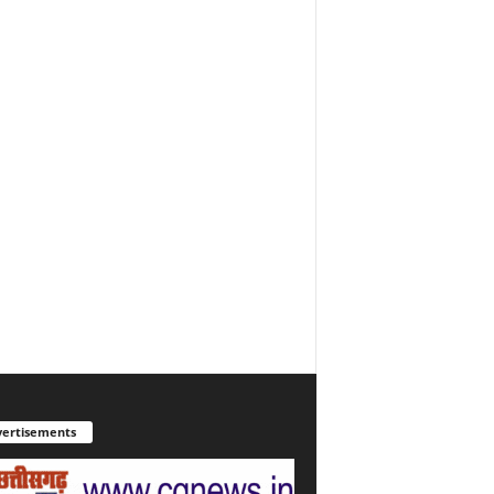
ertisements