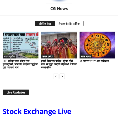
CG News
संबंधित लेख
लेखक से और अधिक
उत्तर प्रदेश
उत्तर प्रदेश
खास ख़बर
UP: हरिद्वार तक बनेगा गंगा
काशी विश्वनाथ मदिर: शृंगार गौरी
8 अगस्त 2026 का राशिफल
एक्सप्रेसवे, बिजनौर से होकर जुड़ेगा
केस से जुड़ी वादिनी महिलाओं ने किया
यूपी का नया मार्ग
जलाभिषेक
Live Updates
Stock Exchange Live