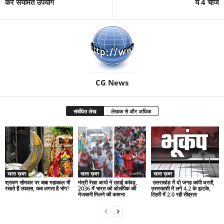
करें संयमित उपयोग
ये 4 चीजें
CG News
संबंधित लेख
लेखक से और अधिक
खास ख़बर
खास ख़बर
खास ख़बर
श्रावण सोमवार पर बाबा महाकाल भी
मंत्री रेखा आर्या ने उठाई कांवड़,
उत्तराखंड में दो जगह कांपी धरती,
रखते हैं उपवास, कब लगता है भोग?
2036 में भारत को ओलंपिक की
उत्तरकाशी में लगे 4.2 के झटके,
मेजबानी मिलने की कामना
टिहरी में 2.0 रही तीव्रता