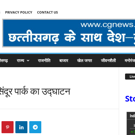
S
PRIVACY POLICY
CONTACT US
तीसगढ़
राज्य
राजनीति
बाजार
खेल जगत
जीवनशैली
मनोरं
Liv
िंदूर पार्क का उद्घाटन
St