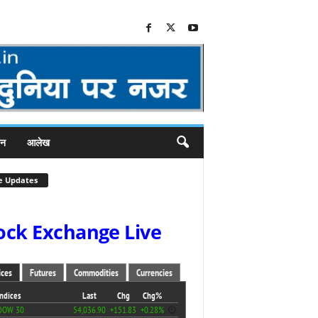
जन
आलेख
e Updates
ock Exchange Live