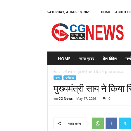
SATURDAY, AUGUST 8, 2026
HOME
ABOUT U
C
G
HOME
खास ख़बर
देश-विदेश
छत्
N
e
होम
छत्तीसगढ़
मुख्यमंत्री साय ने किया सिंदूर पार्क का उद्घाटन
w
राज्य
छत्तीसगढ़
s
मुख्यमंत्री साय ने किया स
द्वारा
CG News
-
May 17, 2026
0
साझा करना