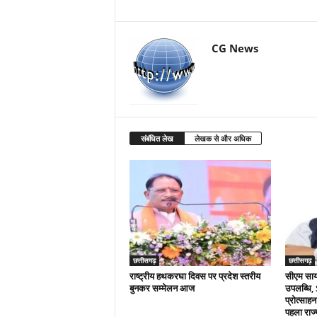
CG News
संबंधित लेख
लेखक से और अधिक
छत्तीसगढ़
छत्तीसगढ़
राष्ट्रीय हथकरघा दिवस पर प्रदेश स्तरीय
सीएम साय क
बुनकर सम्मेलन आज
उपलब्धि,
प्रोत्साहन
पहला राज्