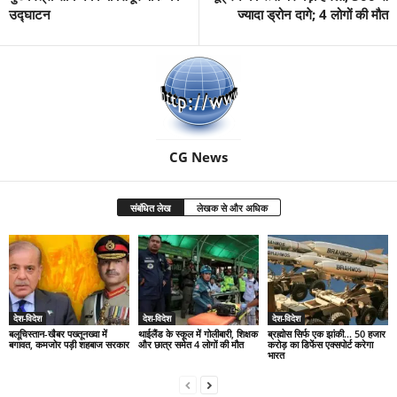
उद्घाटन
ज्यादा ड्रोन दागे; 4 लोगों की मौत
CG News
संबंधित लेख
लेखक से और अधिक
देश-विदेश
देश-विदेश
देश-विदेश
बलूचिस्तान-खैबर पख्तूनख्वा में
थाईलैंड के स्कूल में गोलीबारी, शिक्षक
ब्रह्मोस सिर्फ एक झांकी… 50 हजार
बगावत, कमजोर पड़ी शहबाज सरकार
और छात्र समेत 4 लोगों की मौत
करोड़ का डिफेंस एक्सपोर्ट करेगा
भारत