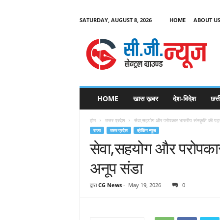
SATURDAY, AUGUST 8, 2026
HOME
ABOUT U
C
G
HOME
खास ख़बर
देश-विदेश
छत्
N
e
होम
उत्तर प्रदेश
सेवा,सहयोग और परोपकार भारतीय संस्कृति की पह
w
राज्य
उत्तर प्रदेश
ब्रेकिंग न्यूज
s
सेवा,सहयोग और परोपकार
अनूप संडा
द्वारा
CG News
-
May 19, 2026
0