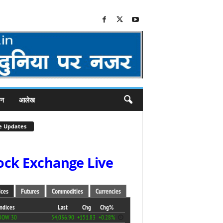
जन
आलेख
e Updates
ock Exchange Live