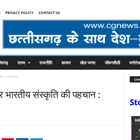
S
PRIVACY POLICY
CONTACT US
तीसगढ़
राज्य
राजनीति
बाजार
खेल जगत
जीवनशैली
मनोरं
चान : अनूप संडा
Liv
 भारतीय संस्कृति की पहचान :
St