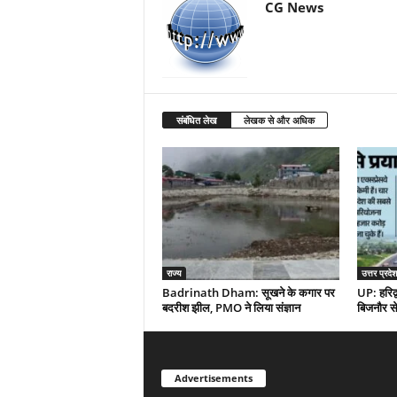
CG News
संबंधित लेख
लेखक से और अधिक
राज्य
उत्तर प्रदेश
Badrinath Dham: सूखने के कगार पर
UP: हरिद्व
बदरीश झील, PMO ने लिया संज्ञान
बिजनौर से 
Advertisements