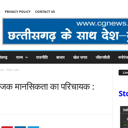
S
PRIVACY POLICY
CONTACT US
तीसगढ़
राज्य
राजनीति
बाजार
खेल जगत
जीवनशैली
मनोरं
चायक : नितिन नबीन
Liv
अराजक मानसिकता का परिचायक :
St