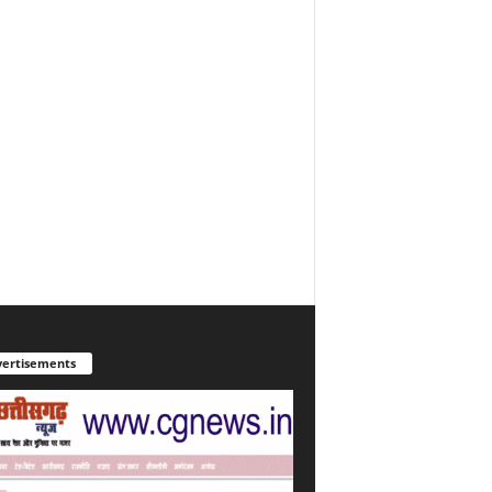
ertisements