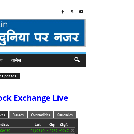
जन
आलेख
e Updates
ock Exchange Live