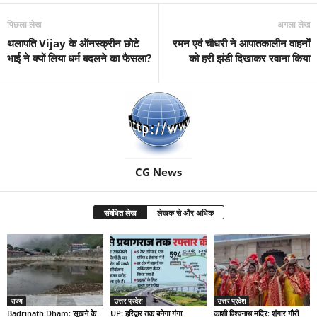
पिछला लेख
अगला लेख
थलापति Vijay के ऑनस्क्रीन छोटे
रमन एवं चौधरी ने आपातकालीन वाहनों
भाई ने क्यों लिया धर्म बदलने का फैसला?
को हरी झंडी दिखाकर रवाना किया
CG News
संबंधित लेख
लेखक से और अधिक
राज्य
उत्तर प्रदेश
उत्तर प्रदेश
Badrinath Dham: सूखने के
UP: हरिद्वार तक बनेगा गंगा
काशी विश्वनाथ मदिर: शृंगार गौरी