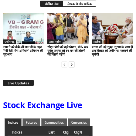
संबंधित लेख
लेखक से और अधिक
छत्तीसगढ़
उत्तर प्रदेश
आलेख
साय ने की वीबी-जी राम जी के तहत
सीएम योगी की बड़ी घोषणा, बोले- अब
बस्तर की नई सुबह: सुरक्षा के साथ ही
‘मेरी बेटी–मेरा अभिमान’ अभियान की
घुमंतू समाज को दर-दर की ठोकरें
अब विकास को जमीन पर उतारने की
शुरुआत
नहीं खानी पड़ेंगी
चुनौती
Live Updates
Stock Exchange Live