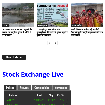
राज्य
उत्तर प्रदेश
उत्तर प्रदेश
Badrinath Dham: सूखने के
UP: हरिद्वार तक बनेगा गंगा
काशी विश्वनाथ मदिर: शृंगार गौरी
कगार पर बदरीश झील, PMO ने
एक्सप्रेसवे, बिजनौर से होकर जुड़ेगा
केस से जुड़ी वादिनी महिलाओं ने किया
लिया संज्ञान
यूपी का नया मार्ग
जलाभिषेक
Live Updates
Stock Exchange Live