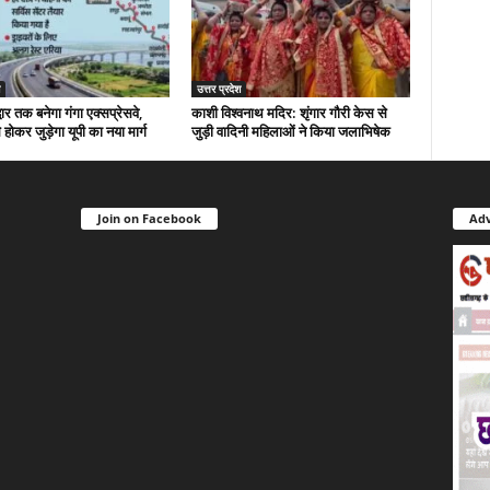
उत्तर प्रदेश
ार तक बनेगा गंगा एक्सप्रेसवे,
काशी विश्वनाथ मदिर: शृंगार गौरी केस से
होकर जुड़ेगा यूपी का नया मार्ग
जुड़ी वादिनी महिलाओं ने किया जलाभिषेक
Join on Facebook
Adv