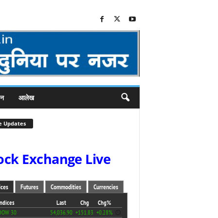
जन
आलेख
e Updates
ock Exchange Live