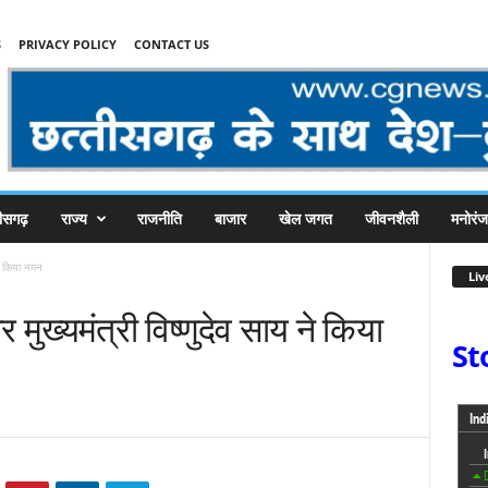
S
PRIVACY POLICY
CONTACT US
तीसगढ़
राज्य
राजनीति
बाजार
खेल जगत
जीवनशैली
मनोरं
ने किया नमन
Liv
ुख्यमंत्री विष्णुदेव साय ने किया
St