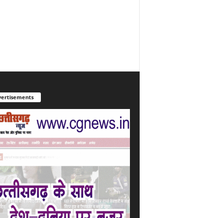
ertisements