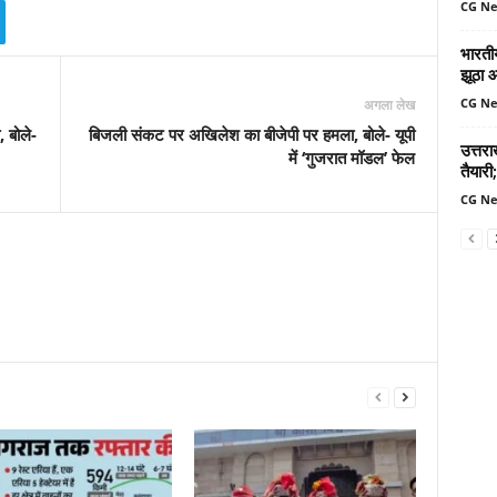
CG N
भारतीय
झूठा 
CG N
अगला लेख
 बोले-
बिजली संकट पर अखिलेश का बीजेपी पर हमला, बोले- यूपी
उत्तर
में ‘गुजरात मॉडल’ फेल
तैयारी;
CG N