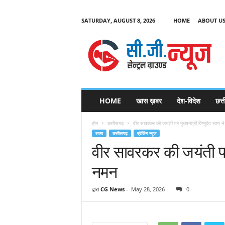
SATURDAY, AUGUST 8, 2026
HOME
ABOUT U
C
G
HOME
खास ख़बर
देश-विदेश
छत्
N
e
होम
छत्तीसगढ़
वीर सावरकर की जयंती पर मुख्यमंत्री विष्णुदेव साय 
w
राज्य
छत्तीसगढ़
ब्रेकिंग न्यूज
s
वीर सावरकर की जयंती पर म
नमन
द्वारा
CG News
-
May 28, 2026
0