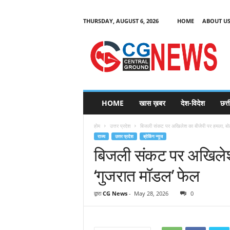
THURSDAY, AUGUST 6, 2026
HOME
ABOUT U
C
G
HOME
खास ख़बर
देश-विदेश
छत्
N
e
होम
उत्तर प्रदेश
बिजली संकट पर अखिलेश का बीजेपी पर हमला, बोले- 
w
राज्य
उत्तर प्रदेश
ब्रेकिंग न्यूज
s
बिजली संकट पर अखिलेश क
‘गुजरात मॉडल’ फेल
द्वारा
CG News
-
May 28, 2026
0