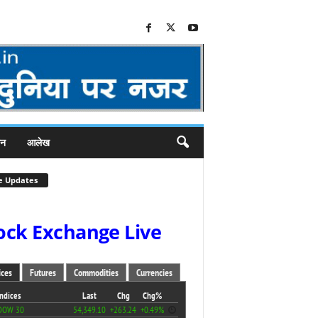
जन
आलेख
e Updates
ock Exchange Live