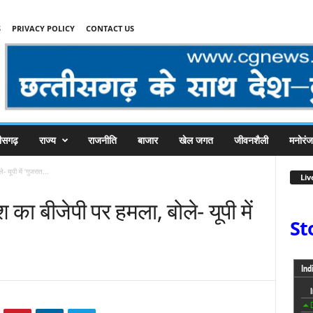
S
PRIVACY POLICY
CONTACT US
तीसगढ़
राज्य
राजनीति
बाजार
खेल जगत
जीवनशैली
मनोरं
यूपी में ‘गुजरात...
Liv
ा बीजेपी पर हमला, बोले- यूपी में
St