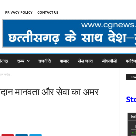
S
PRIVACY POLICY
CONTACT US
तीसगढ़
राज्य
राजनीति
बाजार
खेल जगत
जीवनशैली
मनोरं
मर संदेश...
Liv
बलिदान मानवता और सेवा का अमर
St
य