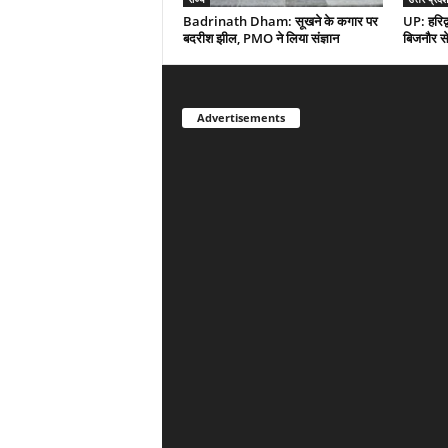
Badrinath Dham: सूखने के कगार पर
UP: हरिद्व
बदरीश झील, PMO ने लिया संज्ञान
बिजनौर से 
Advertisements