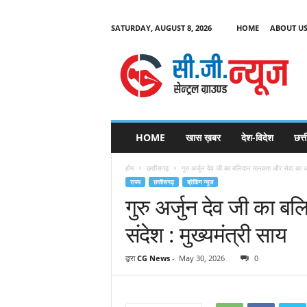
SATURDAY, AUGUST 8, 2026
HOME
ABOUT U
C
G
HOME
खास ख़बर
देश-विदेश
छत्
N
e
होम
छत्तीसगढ़
गुरु अर्जुन देव जी का बलिदान मानवता और सेवा का अ
w
राज्य
छत्तीसगढ़
ब्रेकिंग न्यूज
s
गुरु अर्जुन देव जी का 
संदेश : मुख्यमंत्री सा
द्वारा
CG News
-
May 30, 2026
0