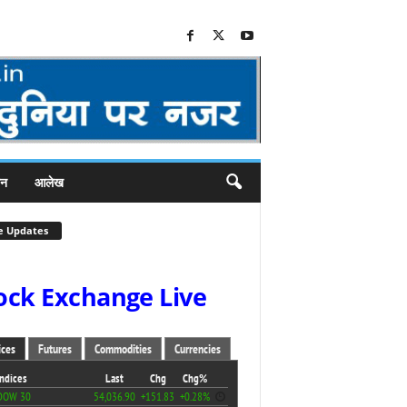
जन
आलेख
e Updates
ock Exchange Live