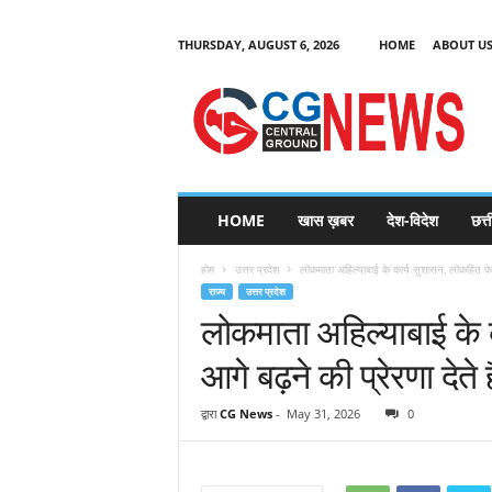
THURSDAY, AUGUST 6, 2026
HOME
ABOUT U
C
G
HOME
खास ख़बर
देश-विदेश
छत्
N
e
होम
उत्तर प्रदेश
लोकमाता अहिल्याबाई के कार्य सुशासन, लोकहित के म
w
राज्य
उत्तर प्रदेश
s
लोकमाता अहिल्याबाई के क
आगे बढ़ने की प्रेरणा देते 
द्वारा
CG News
-
May 31, 2026
0