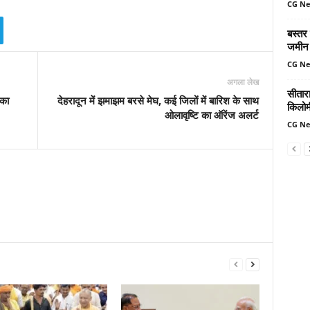
CG N
बस्तर
जमीन 
CG N
अगला लेख
सीतार
िका
देहरादून में झमाझम बरसे मेघ, कई जिलों में बारिश के साथ
किलोमी
ओलावृष्टि का ऑरेंज अलर्ट
CG N