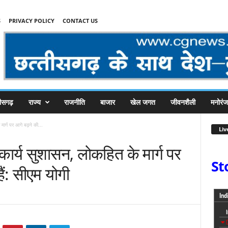
S
PRIVACY POLICY
CONTACT US
तीसगढ़
राज्य
राजनीति
बाजार
खेल जगत
जीवनशैली
मनोरं
ार्ग पर आगे बढ़ने की...
Liv
ार्य सुशासन, लोकहित के मार्ग पर
St
हैं: सीएम योगी