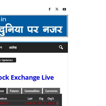
जन
आलेख
e Updates
ock Exchange Live