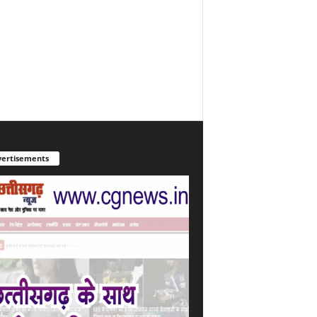
ertisements