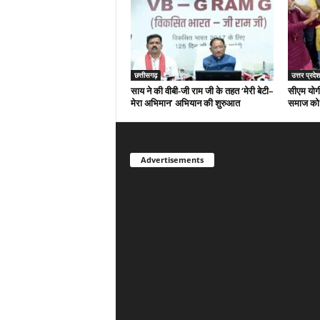
छत्तीसगढ़
उत्तर प्रदेश
साय ने की वीबी-जी राम जी के तहत ‘मेरी बेटी–
सीएम योगी
मेरा अभिमान’ अभियान की शुरुआत
समाज को द
Advertisements