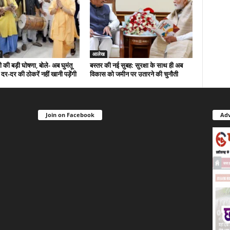
आलेख
 की बड़ी घोषणा, बोले- अब घुमंतू
बस्तर की नई सुबह: सुरक्षा के साथ ही अब
र-दर की ठोकरें नहीं खानी पड़ेंगी
विकास को जमीन पर उतारने की चुनौती
Join on Facebook
Adv