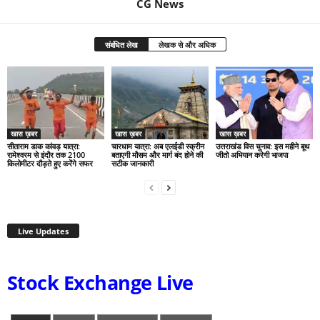
CG News
संबंधित लेख
लेखक से और अधिक
खास ख़बर
खास ख़बर
खास ख़बर
सीताराम डाक कांवड़ यात्रा:
चारधाम यात्रा: अब एलईडी स्क्रीन
उत्तराखंड विस चुनाव: इस महीने बूथ
रामेश्वरम से इंदौर तक 2100
बताएगी मौसम और मार्ग बंद होने की
जीतो अभियान करेगी भाजपा
किलोमीटर दौड़ते हुए करेंगे सफर
सटीक जानकारी
Live Updates
Stock Exchange Live