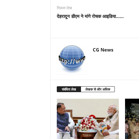
पिछला लेख
देहरादून डीएम ने मांगे रोचक आइडिया……
CG News
संबंधित लेख
लेखक से और अधिक