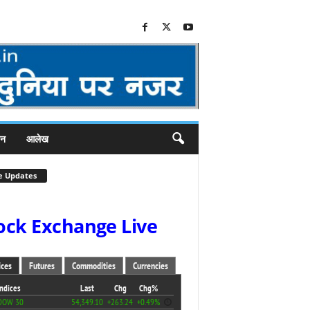
जन
आलेख
e Updates
ock Exchange Live