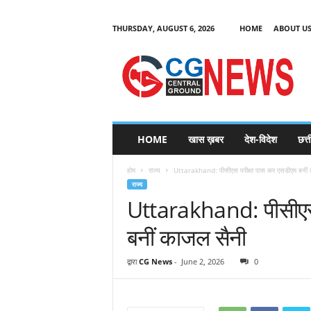
THURSDAY, AUGUST 6, 2026
HOME
ABOUT U
C
G
HOME
खास ख़बर
देश-विदेश
छत्
N
e
होम
राज्य
Uttarakhand: पीसीएस परीक्षा पास कर एसडीएम बनीं
w
राज्य
s
Uttarakhand: पीसीएस 
बनीं काजल सैनी
द्वारा
CG News
-
June 2, 2026
0