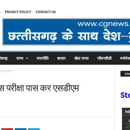
S
PRIVACY POLICY
CONTACT US
तीसगढ़
राज्य
राजनीति
बाजार
खेल जगत
जीवनशैली
मनोरं
 काजल सैनी
Liv
परीक्षा पास कर एसडीएम
St