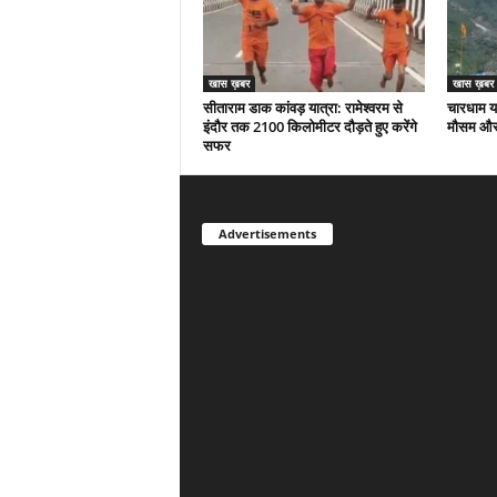
खास ख़बर
खास ख़बर
सीताराम डाक कांवड़ यात्रा: रामेश्वरम से
चारधाम या
इंदौर तक 2100 किलोमीटर दौड़ते हुए करेंगे
मौसम और 
सफर
Advertisements