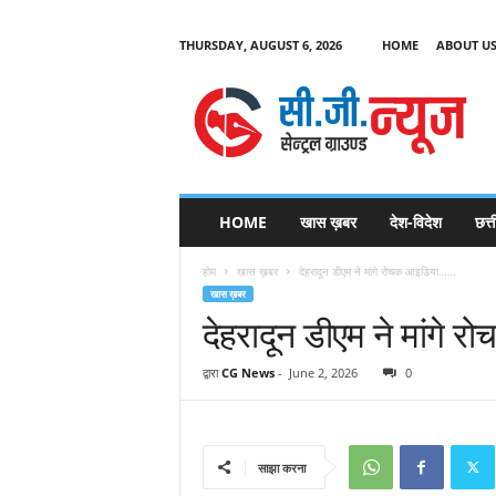
THURSDAY, AUGUST 6, 2026
HOME
ABOUT U
C
G
HOME
खास ख़बर
देश-विदेश
छत्
N
e
होम
खास ख़बर
देहरादून डीएम ने मांगे रोचक आइडिया……
w
खास ख़बर
s
देहरादून डीएम ने मांग
द्वारा
CG News
-
June 2, 2026
0
साझा करना