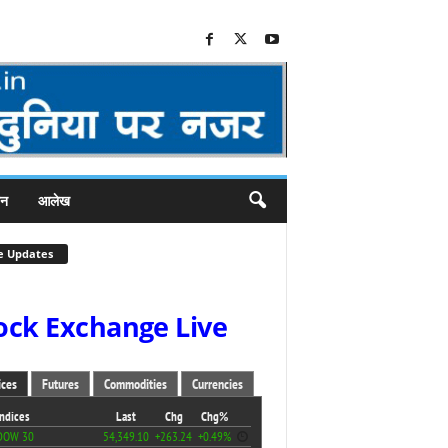
जन
आलेख
e Updates
ock Exchange Live