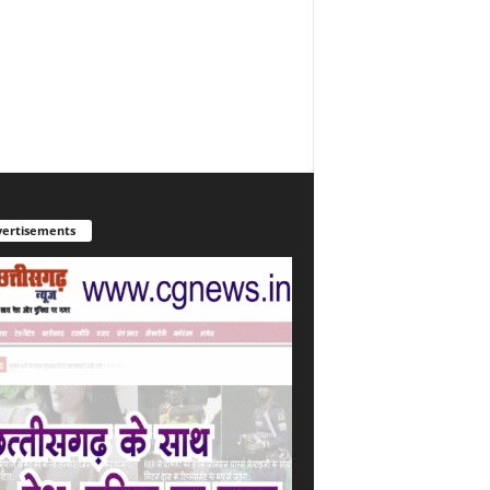
ertisements