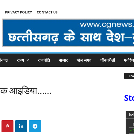
S
PRIVACY POLICY
CONTACT US
तीसगढ़
राज्य
राजनीति
बाजार
खेल जगत
जीवनशैली
मनोरं
Liv
े रोचक आइडिया……
St