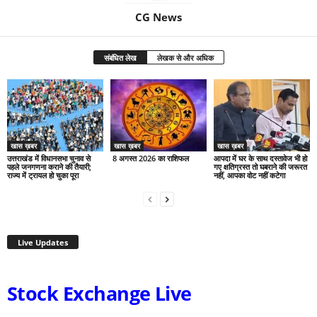
CG News
संबंधित लेख
लेखक से और अधिक
खास ख़बर
खास ख़बर
खास ख़बर
उत्तराखंड में विधानसभा चुनाव से
8 अगस्त 2026 का राशिफल
आपदा में घर के साथ दस्तावेज भी हो
पहले जनगणना कराने की तैयारी;
गए क्षतिग्रस्त तो घबराने की जरूरत
राज्य में ट्रायल हो चुका पूरा
नहीं, आपका वोट नहीं कटेगा
Live Updates
Stock Exchange Live