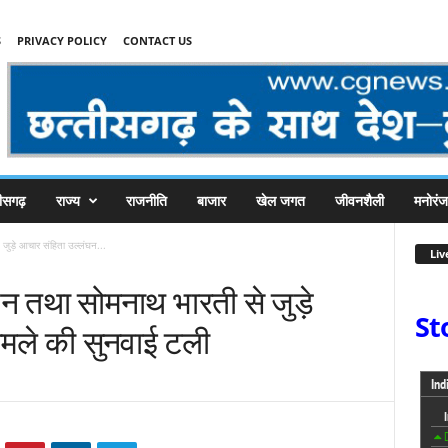
S
PRIVACY POLICY
CONTACT US
तीसगढ़
राज्य
राजनीति
बाजार
खेल जगत
जीवनशैली
मनोरं
 जुड़े आचार संहिता उल्लंघन...
Liv
 जैन तथा सोमनाथ भारती से जुड़े
St
ामले की सुनवाई टली