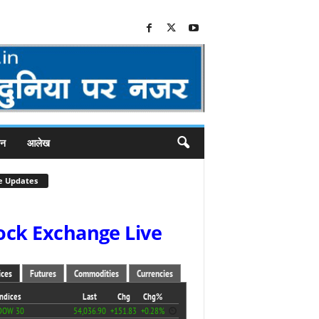
जन
आलेख
e Updates
ock Exchange Live