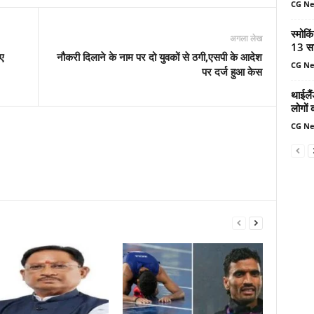
CG N
स्मोकि
अगला लेख
13 सा
िए
नौकरी दिलाने के नाम पर दो युवकों से ठगी,एसपी के आदेश
CG N
पर दर्ज हुआ केस
थाईलैं
लोगों 
CG N