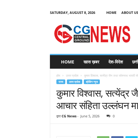
SATURDAY, AUGUST 8, 2026
HOME
ABOUT U
C
G
HOME
खास ख़बर
देश-विदेश
छत्
N
e
होम
उत्तर प्रदेश
कुमार विश्वास, सत्येंद्र जैन तथा सोमनाथ भारती से
w
राज्य
उत्तर प्रदेश
ब्रेकिंग न्यूज
s
कुमार विश्वास, सत्येंद्र
आचार संहिता उल्लंघन म
द्वारा
CG News
-
June 5, 2026
0