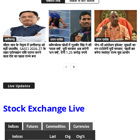
संबंधित लेख
लेखक से और अधिक
छत्तीसगढ़
उत्तर प्रदेश
उत्तर प्रदेश
सीएम साय के नेतृत्व में छत्तीसगढ़ को
कॉमनवेल्थ खेलों में गुलवीर सिंह ने की
जेन-जी आंदोलन इफेक्ट: युवाओं का
बड़ी उपलब्धि, SASCI 2026-27 के
‘पदक वर्षा’, यूपी सरकार अब करेगी
मन टटोलेगी यूपी सरकार, पहली बार
तहत प्रोत्साहन राशि प्राप्त करने
‘धन वर्षा’, देगी 1.25 करोड़ रुपये
बनेगा स्वतंत्र राज्य युवा आयोग
वाला देश का पहला राज्य बना
Live Updates
Stock Exchange Live