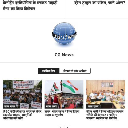
केनोईंग प्रतियोगिता के मस्कट ‘पहाड़ी
ब्रेन ट्यूमर का संकेत, जाने अंतर?
मैना’ का किया विमोचन
CG News
संबंधित लेख
लेखक से और अधिक
खास ख़बर
खास ख़बर
खास ख़बर
JPSC पीटी परीक्षा रद्द करने को तैयार
सीएम मोहन यादव ने किया तिरंगा
सीएम धामी ने किया क्षत्रिय कल्याण
झारखंड सरकार, छात्रों की
यात्रा का शुभारंभ
समिति की वेबसाइट व ‘क्षत्रिय
अधिकांश मांगें मानीं
जागरण’ स्मारिका का विमोचन