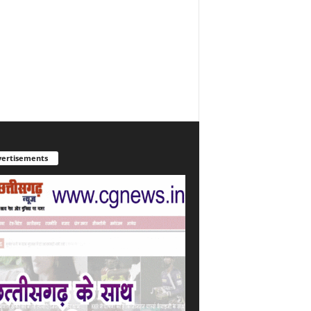
ertisements