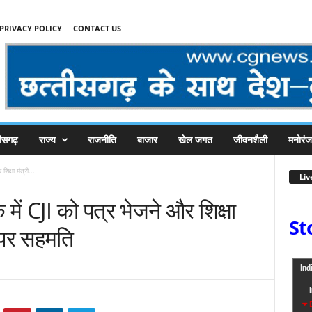
PRIVACY POLICY
CONTACT US
तीसगढ़
राज्य
राजनीति
बाजार
खेल जगत
जीवनशैली
मनोरं
क्षा मंत्री...
Liv
ें CJI को पत्र भेजने और शिक्षा
St
ग पर सहमति