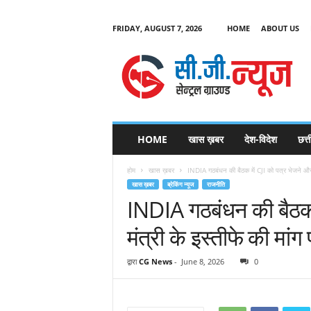
FRIDAY, AUGUST 7, 2026
HOME
ABOUT US
C
G
HOME
खास ख़बर
देश-विदेश
छत्
N
e
होम
खास ख़बर
INDIA गठबंधन की बैठक में CJI को पत्र भेजने और शि
w
खास ख़बर
ब्रेकिंग न्यूज
राजनीति
s
INDIA गठबंधन की बैठक म
मंत्री के इस्तीफे की मां
द्वारा
CG News
-
June 8, 2026
0