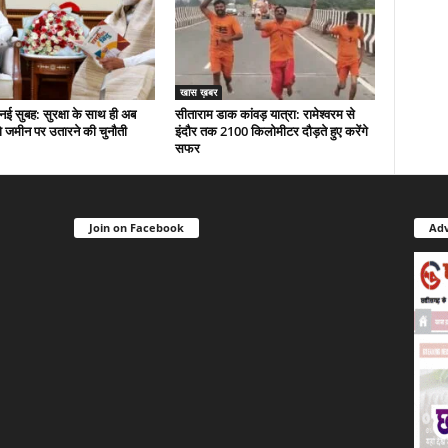
खास ख़बर
नई सुबह: सुरक्षा के साथ ही अब
सीताराम डाक कांवड़ यात्रा: रामेश्वरम से
 जमीन पर उतारने की चुनौती
इंदौर तक 2100 किलोमीटर दौड़ते हुए करेंगे
सफर
Join on Facebook
Adv