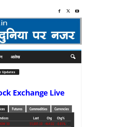
जन
आलेख
e Updates
ock Exchange Live