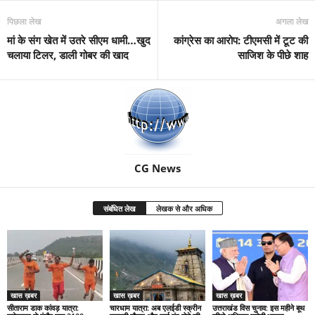
पिछला लेख
अगला लेख
मां के संग खेत में उतरे सीएम धामी…खुद
कांग्रेस का आरोप: टीएमसी में टूट की
चलाया टिलर, डाली गोबर की खाद
साजिश के पीछे शाह
CG News
संबंधित लेख
लेखक से और अधिक
खास ख़बर
खास ख़बर
खास ख़बर
सीताराम डाक कांवड़ यात्रा:
चारधाम यात्रा: अब एलईडी स्क्रीन
उत्तराखंड विस चुनाव: इस महीने बूथ