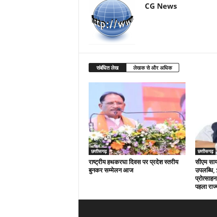
CG News
संबंधित लेख
लेखक से और अधिक
छत्तीसगढ़
छत्तीसगढ़
राष्ट्रीय हथकरघा दिवस पर प्रदेश स्तरीय
सीएम साय क
बुनकर सम्मेलन आज
उपलब्धि,
प्रोत्साहन
पहला राज्