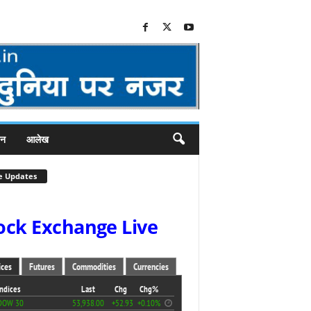
जन
आलेख
e Updates
ock Exchange Live