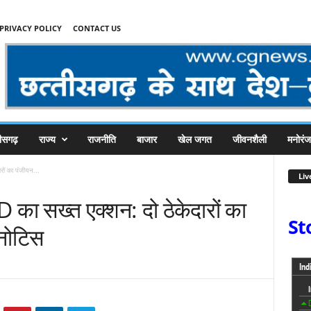
PRIVACY POLICY
CONTACT US
तीसगढ़
राज्य
राजनीति
बाजार
खेल जगत
जीवनशैली
मनोरं
रों का पंजीयन...
Liv
 का सख्त एक्शन: दो ठेकेदारों का
St
नोटिस