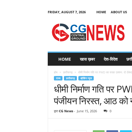
FRIDAY, AUGUST 7, 2026
HOME
ABOUT US
C
G
HOME
खास ख़बर
देश-विदेश
छत्
N
e
होम
छत्तीसगढ़
धीमी निर्माण गति पर PWD का सख्त एक्शन: दो ठेकेदा
w
राज्य
छत्तीसगढ़
ब्रेकिंग न्यूज
s
धीमी निर्माण गति पर PWD
पंजीयन निरस्त, आठ को 
द्वारा
CG News
-
June 15, 2026
0