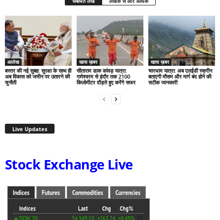
संबंधित लेख
लेखक से और अधिक
आलेख
खास ख़बर
खास ख़बर
बस्तर की नई सुबह: सुरक्षा के साथ ही
सीताराम डाक कांवड़ यात्रा:
चारधाम यात्रा: अब एलईडी स्क्रीन
अब विकास को जमीन पर उतारने की
रामेश्वरम से इंदौर तक 2100
बताएगी मौसम और मार्ग बंद होने की
चुनौती
किलोमीटर दौड़ते हुए करेंगे सफर
सटीक जानकारी
Live Updates
Stock Exchange Live