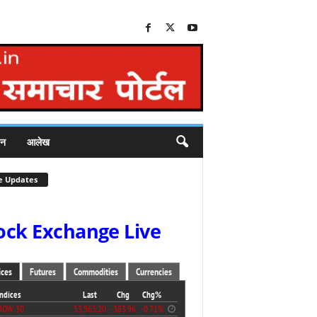
जन
आलेख
e Updates
ock Exchange Live