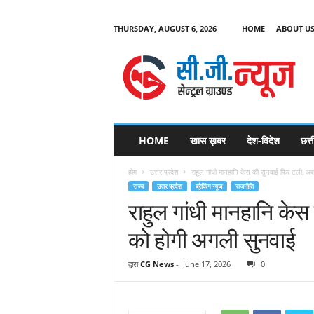
THURSDAY, AUGUST 6, 2026
HOME
ABOUT U
C
G
HOME
खास ख़बर
देश-विदेश
छत्
N
e
होम
उत्तर प्रदेश
राहुल गांधी मानहानि केस की सुनवाई फिर टली, अ
w
राज्य
उत्तर प्रदेश
ब्रेकिंग न्यूज
राजनीति
s
राहुल गांधी मानहानि के
को होगी अगली सुनवाई
द्वारा
CG News
-
June 17, 2026
0