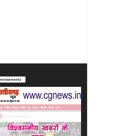
ertisements