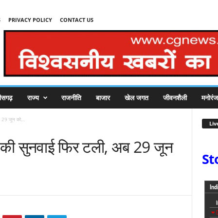
S
PRIVACY POLICY
CONTACT US
तीसगढ़
राज्य
राजनीति
बाजार
खेल जगत
जीवनशैली
मनोरं
ब 29 जून को...
Liv
स की सुनवाई फिर टली, अब 29 जून
St