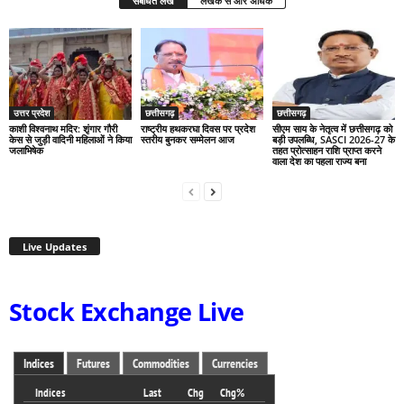
संबंधित लेख
लेखक से और अधिक
उत्तर प्रदेश
छत्तीसगढ़
छत्तीसगढ़
काशी विश्वनाथ मदिर: शृंगार गौरी
राष्ट्रीय हथकरघा दिवस पर प्रदेश
सीएम साय के नेतृत्व में छत्तीसगढ़ को
केस से जुड़ी वादिनी महिलाओं ने किया
स्तरीय बुनकर सम्मेलन आज
बड़ी उपलब्धि, SASCI 2026-27 के
जलाभिषेक
तहत प्रोत्साहन राशि प्राप्त करने
वाला देश का पहला राज्य बना
Live Updates
Stock Exchange Live