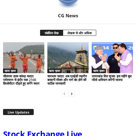
CG News
संबंधित लेख
लेखक से और अधिक
खास ख़बर
खास ख़बर
खास ख़बर
सीताराम डाक कांवड़ यात्रा:
चारधाम यात्रा: अब एलईडी स्क्रीन
उत्तराखंड विस चुनाव: इस महीने बूथ
रामेश्वरम से इंदौर तक 2100
बताएगी मौसम और मार्ग बंद होने की
जीतो अभियान करेगी भाजपा
किलोमीटर दौड़ते हुए करेंगे सफर
सटीक जानकारी
Live Updates
Stock Exchange Live