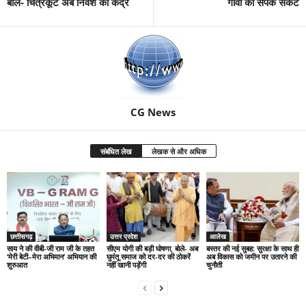
बोले- चित्रकूट अब निवेश का केंद्र
गांवों का संपर्क संकट
CG News
संबंधित लेख
लेखक से और अधिक
छत्तीसगढ़
उत्तर प्रदेश
आलेख
साय ने की वीबी-जी राम जी के तहत
सीएम योगी की बड़ी घोषणा, बोले- अब
बस्तर की नई सुबह: सुरक्षा के साथ ही
‘मेरी बेटी–मेरा अभिमान’ अभियान की
घुमंतू समाज को दर-दर की ठोकरें
अब विकास को जमीन पर उतारने की
शुरुआत
नहीं खानी पड़ेंगी
चुनौती