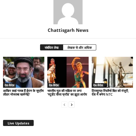
Chattisgarh News
संबंधित लेख
लेखक से और अधिक
देश-विदेश
देश-विदेश
देश-विदेश
आखिर कहां गायब हैं ईरान के सुप्रीम
भारतीय मूल की महिला पर लगा
ट्रिब्यूनल रिफॉर्म्स बिल को मंजूरी,
लीडर मोजतबा खामेनेई?
‘स्टूडेंट वीजा फ्रॉड’ का झूठा आरोप
देश में बनेगा NTC
Live Updates