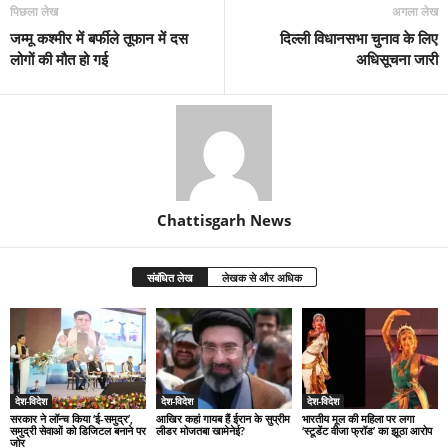
पिछला लेख
अगला लेख
जम्मू कश्मीर में बर्फीले तूफान में दस
दिल्ली विधानसभा चुनाव के लिए
लोगों की मौत हो गई
अधिसूचना जारी
Chattisgarh News
संबंधित लेख
लेखक से और अधिक
देश-विदेश
देश-विदेश
देश-विदेश
सरकार ने लॉन्च किया ‘ई-समुद्र’,
आखिर कहां गायब हैं ईरान के सुप्रीम
भारतीय मूल की महिला पर लगा
समुद्री सेवाओं को डिजिटल बनाने पर
लीडर मोजतबा खामेनेई?
‘स्टूडेंट वीजा फ्रॉड’ का झूठा आरोप
जोर