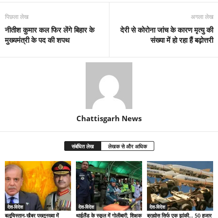
पिछला लेख
अगला लेख
नीतीश कुमार कल फिर लेंगे बिहार के
देरी से कोरोना जांच के कारण मृत्यु की
मुख्यमंत्री के पद की शपथ
संख्या में हो रहा हैं बढ़ोत्तरी
Chattisgarh News
संबंधित लेख
लेखक से और अधिक
देश-विदेश
देश-विदेश
देश-विदेश
बलूचिस्तान-खैबर पख्तूनख्वा में
थाईलैंड के स्कूल में गोलीबारी, शिक्षक
ब्रह्मोस सिर्फ एक झांकी… 50 हजार