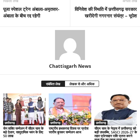
पिछला लेख
अगला लेख
पूजा स्पेशल ट्रेन अंबाला-अमृतसर-
विनिवेश की स्थिति में छत्तीसगढ़ सरकार
अंबाला के बीच रद्द रहेगी
खरीदेगी नगरनार संयंत्र – भूपेश
Chattisgarh News
संबंधित लेख
लेखक से और अधिक
छत्तीसगढ़
छत्तीसगढ़
छत्तीसगढ़
सेन शक्ति सम्मेलन में सीएम साय के
राष्ट्रीय हथकरघा दिवस पर प्रदेश
सीएम साय के नेतृत्व में छत्तीसगढ़ को
बड़े ऐलान, सामुदायिक भवन के लिए
स्तरीय बुनकर सम्मेलन आज
बड़ी उपलब्धि, SASCI 2026-27 के
50 लाख
तहत प्रोत्साहन राशि प्राप्त करने
वाला देश का पहला राज्य बना