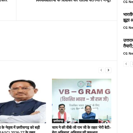
CG N
भारतीय
झूठा 
CG N
उत्तर
तैयारी;
CG N
छत्तीसगढ़
े नेतृत्व में छत्तीसगढ़ को बड़ी
साय ने की वीबी-जी राम जी के तहत ‘मेरी बेटी–
 SASCI 2026-27 के तहत
मेरा अभिमान’ अभियान की शुरुआत