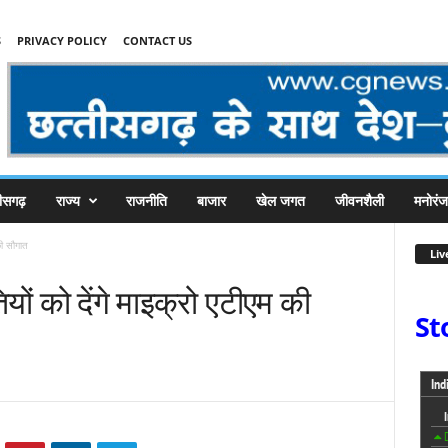
S
PRIVACY POLICY
CONTACT US
तीसगढ़
राज्य
राजनीति
बाजार
खेल जगत
जीवनशैली
मनोरं
की सौगात
Liv
 को देंगे माइक्रो एटीएम की
St