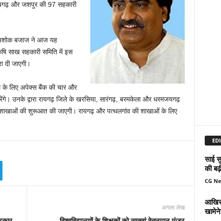
-रायगढ़ और जशपुर की 97 सहकारी
क्ष अशोक बजाज ने आज यह
कृषि साख सहकारी समिति में इस
रा दी जाएगी।
िले के लिए अपेक्स बैंक की चार और
रेंगे। उनके द्वारा रायगढ़ जिले के खरसिया, सारंगढ़, बरमकेला और धरमजयगढ़
 शाखाओं की शुरूआत की जाएगी। रायगढ़ और पत्थलगांव की शाखाओं के लिए
EDI
साई सु
की बढ़
CG N
आखिर 
अगला लेख
खामेन
सरकार
विश्वविद्यालयों के शिक्षकों को सातवां वेतनमान मंजूर