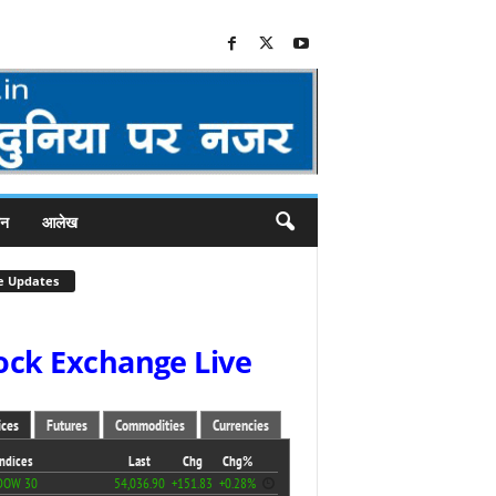
जन
आलेख
e Updates
ock Exchange Live