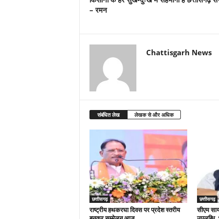
– रमन
Chattisgarh News
संबंधित लेख
लेखक से और अधिक
छत्तीसगढ़
छत्तीसगढ़
राष्ट्रीय हथकरघा दिवस पर प्रदेश स्तरीय
सीएम साय क
बुनकर सम्मेलन आज
उपलब्धि,