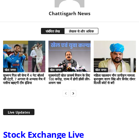
Chattisgarh News
संबंधित लेख
लेखक से और अधिक
खेल जगत
खेल जगत
खेल जगत
शुभमन गिल की सेना में 4 नेट बॉलर्स
मुख्यमंत्री खेल उत्कर्ष मिशन के लिए
महिला पहलवान यौन उत्पीड़न मामला:
की एंट्री, 7 अगस्त से अभ्यास मैच में
100 करोड़, राज्य में होगी हॉकी लीग-
बृजभूषण शरण सिंह और विनोद तोमर
पसीना बहाएगी टीम इंडिया
अरूण साव
दिल्ली कोर्ट से बरी
Live Updates
Stock Exchange Live