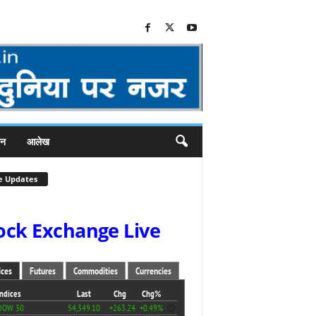
जन
आलेख
e Updates
ock Exchange Live