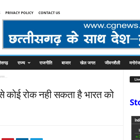
S
PRIVACY POLICY
CONTACT US
तीसगढ़
राज्य
राजनीति
बाजार
खेल जगत
जीवनशैली
मनोरं
भारत...
Liv
े से कोई रोक नही सकता है भारत को
St