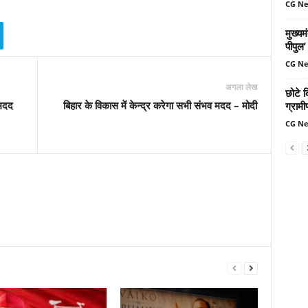
CG N
मुख्यम
पीपुल
CG N
अगला लेख
छोटे क
 मदद
बिहार के विकास में केन्द्र करेगा सभी संभव मदद – मोदी
ग्रामी
CG N