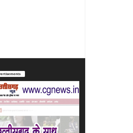
ertisements