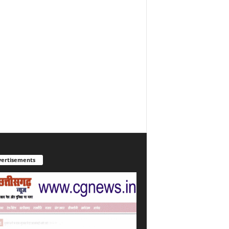
ertisements