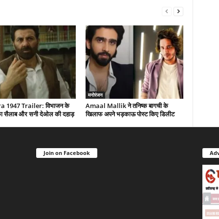
मनोरंजन
 1947 Trailer: विभाजन के
Amaal Mallik ने तनिष्क बागची के
द का सैलाब और सनी देओल की दहाड़
खिलाफ अपने भड़काऊ पोस्ट किए डिलीट
Join on Facebook
Adv