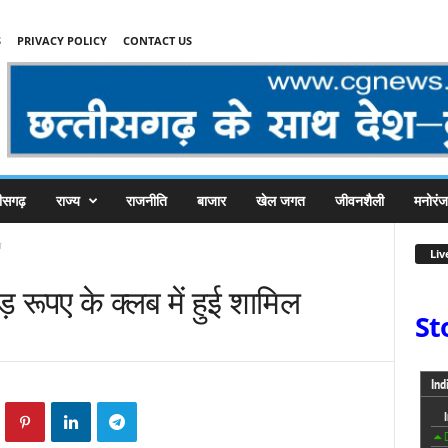
S
PRIVACY POLICY
CONTACT US
तीसगढ़
राज्य
राजनीति
बाजार
खेल जगत
जीवनशैली
मनोरं
ल
Liv
रूपए के क्लब में हुई शामिल
St