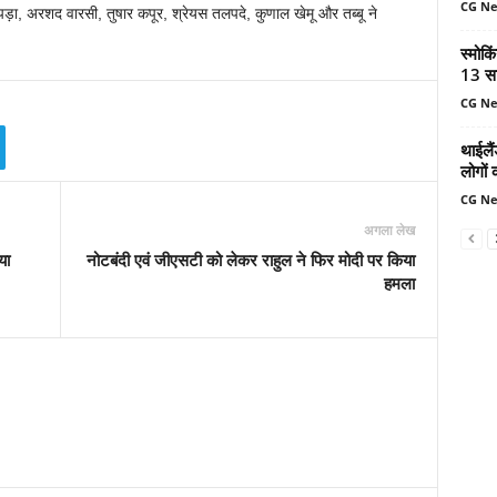
CG N
़ा, अरशद वारसी, तुषार कपूर, श्रेयस तलपदे, कुणाल खेमू और तब्बू ने
स्मोकि
13 सा
CG N
थाईलैं
लोगों 
CG N
अगला लेख
या
नोटबंदी एवं जीएसटी को लेकर राहुल ने फिर मोदी पर किया
हमला