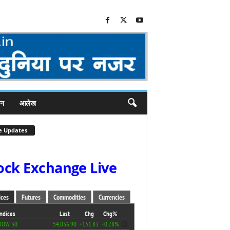
जन
आलेख
e Updates
ock Exchange Live