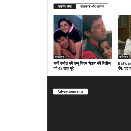
संबंधित लेख
लेखक से और अधिक
मनोरंजन
मनोरंजन
सनी देओल की डेब्यू फिल्म ‘बेताब’ की रिलीज
Batwara
को 43 साल पूरे
दंगे, दर्
Advertisements