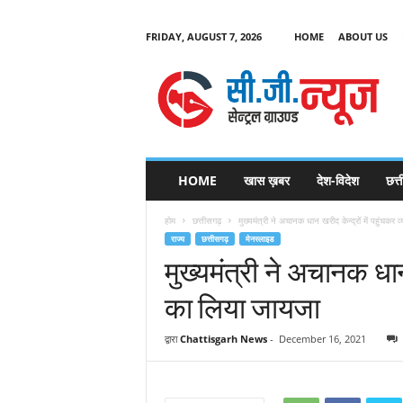
FRIDAY, AUGUST 7, 2026
HOME
ABOUT US
C
G
HOME
खास ख़बर
देश-विदेश
छत्
N
e
होम
छत्तीसगढ़
मुख्यमंत्री ने अचानक धान खरीद केन्द्रों में पहुंचकर
w
राज्य
छत्तीसगढ़
मेनस्लाइड
s
मुख्यमंत्री ने अचानक धान 
का लिया जायजा
द्वारा
Chattisgarh News
-
December 16, 2021