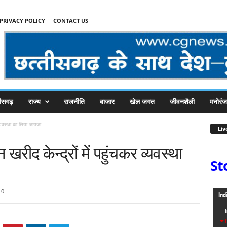
PRIVACY POLICY
CONTACT US
तीसगढ़
राज्य
राजनीति
बाजार
खेल जगत
जीवनशैली
मनोरं
 व्यवस्था का लिया जायजा
Liv
खरीद केन्द्रों में पहुंचकर व्यवस्था
St
0