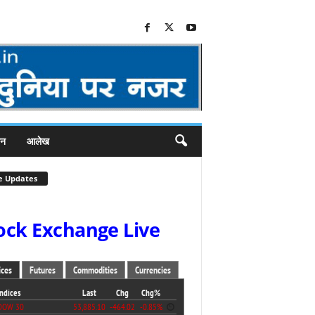
जन
आलेख
e Updates
ock Exchange Live