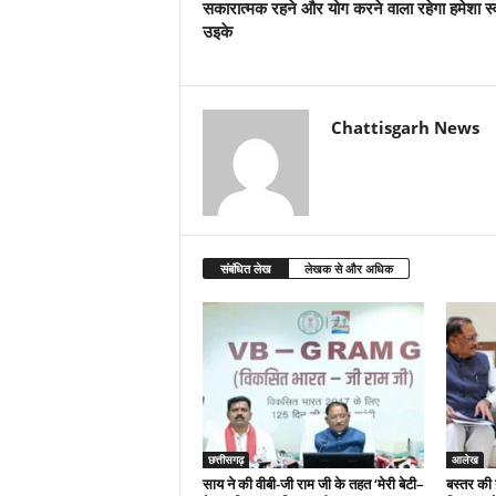
सकारात्मक रहने और योग करने वाला रहेगा हमेशा स्
उइके
Chattisgarh News
संबंधित लेख
लेखक से और अधिक
छत्तीसगढ़
आलेख
साय ने की वीबी-जी राम जी के तहत ‘मेरी बेटी–
बस्तर की 