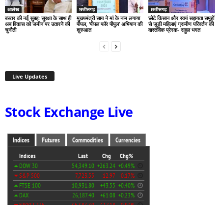
आलेख
छत्तीसगढ़
छत्तीसगढ़
बस्तर की नई सुबह: सुरक्षा के साथ ही
मुख्यमंत्री साय ने मां के नाम लगाया
छोटे किसान और स्वयं सहायता समूहों
अब विकास को जमीन पर उतारने की
पीपल, ‘पीपल फॉर पीपुल’ अभियान की
से जुड़ी महिलाएं ग्रामीण परिवर्तन की
चुनौती
शुरुआत
वास्तविक प्रेरक- राहुल भगत
Live Updates
Stock Exchange Live