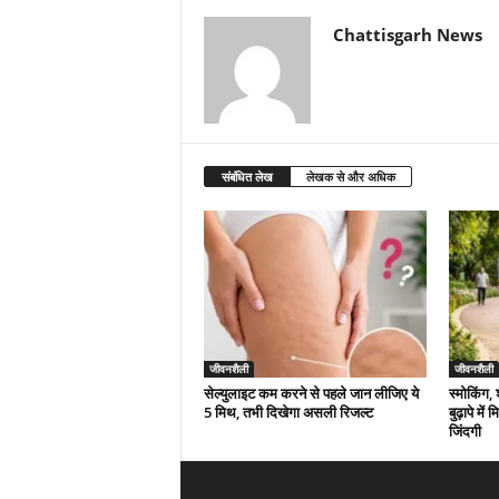
Chattisgarh News
संबंधित लेख
लेखक से और अधिक
जीवनशैली
जीवनशैली
सेल्युलाइट कम करने से पहले जान लीजिए ये
स्मोकिंग,
5 मिथ, तभी दिखेगा असली रिजल्ट
बुढ़ापे मे
जिंदगी