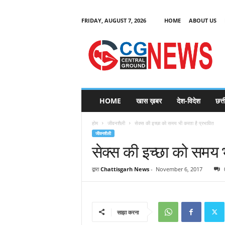
FRIDAY, AUGUST 7, 2026
HOME
ABOUT US
C
G
HOME
खास ख़बर
देश-विदेश
छत्
N
e
होम
जीवनशैली
सेक्स की इच्छा को समय भी करता है प्रभावित
w
जीवनशैली
s
सेक्स की इच्छा को समय 
द्वारा
Chattisgarh News
-
November 6, 2017
साझा करना