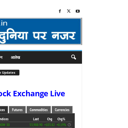
जन
आलेख
e Updates
ock Exchange Live