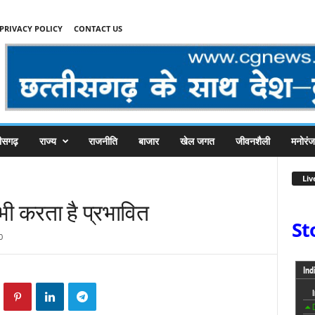
PRIVACY POLICY
CONTACT US
तीसगढ़
राज्य
राजनीति
बाजार
खेल जगत
जीवनशैली
मनोरं
Liv
भी करता है प्रभावित
St
0