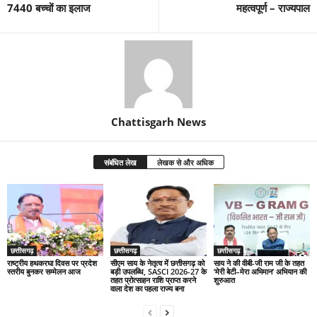
7440 बच्चों का इलाज
महत्वपूर्ण – राज्यपाल
Chattisgarh News
संबंधित लेख
लेखक से और अधिक
छत्तीसगढ़
छत्तीसगढ़
छत्तीसगढ़
राष्ट्रीय हथकरघा दिवस पर प्रदेश
सीएम साय के नेतृत्व में छत्तीसगढ़ को
साय ने की वीबी-जी राम जी के तहत
स्तरीय बुनकर सम्मेलन आज
बड़ी उपलब्धि, SASCI 2026-27 के
‘मेरी बेटी–मेरा अभिमान’ अभियान की
तहत प्रोत्साहन राशि प्राप्त करने
शुरुआत
वाला देश का पहला राज्य बना