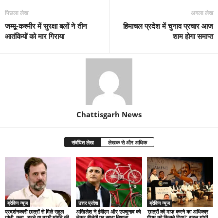
पिछला लेख
अगला लेख
जम्मू-कश्मीर में सुरक्षा बलों ने तीन
हिमाचल प्रदेश में चुनाव प्रचार आज
आतंकियों को मार गिराया
शाम होगा समाप्त
Chattisgarh News
संबंधित लेख
लेखक से और अधिक
ब्रेकिंग न्यूज
उत्तर प्रदेश
ब्रेकिंग न्यूज
प्रदर्शनकारी छात्रों से मिले राहुल
अखिलेश ने ईवीएम और उपचुनाव को
‘छात्रों को माफ करने का अधिकार
गांधी, कहा- डरने या माफी मांगने की
लेकर बीजेपी पर साधा निशाना
पीएम को किसने दिया?’ राहुल गांधी