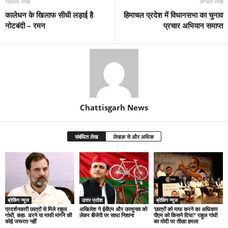
पिछला लेख
अगला लेख
कालेधन के खिलाफ सीधी लड़ाई है
हिमाचल प्रदेश में विधानसभा का चुनाव
नोटबंदी – रमन
प्रचार अभियान समाप्त
Chattisgarh News
संबंधित लेख
लेखक से और अधिक
ब्रेकिंग न्यूज
उत्तर प्रदेश
ब्रेकिंग न्यूज
प्रदर्शनकारी छात्रों से मिले राहुल
अखिलेश ने ईवीएम और उपचुनाव को
‘छात्रों को माफ करने का अधिकार
गांधी, कहा- डरने या माफी मांगने की
लेकर बीजेपी पर साधा निशाना
पीएम को किसने दिया?’ राहुल गांधी
कोई जरूरत नहीं
का मोदी पर तीखा हमला