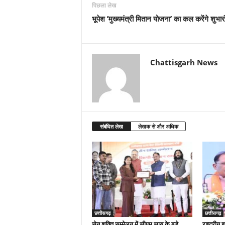
पिछला लेख
भूपेश ’मुख्यमंत्री मितान योजना’ का कल करेंगे शुभार
Chattisgarh News
संबंधित लेख
लेखक से और अधिक
छत्तीसगढ़
छत्तीसगढ़
सेन शक्ति सम्मेलन में सीएम साय के बड़े
राष्ट्रीय