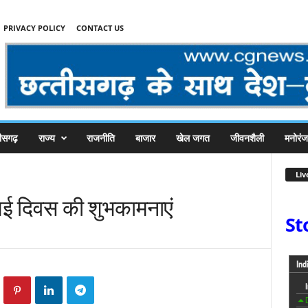
PRIVACY POLICY
CONTACT US
तीसगढ़
राज्य
राजनीति
बाजार
खेल जगत
जीवनशैली
मनोरं
Liv
ी मई दिवस की शुभकामनाएं
St