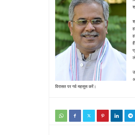
श
श
ह
ह
ह
प
ल
उ
अ
विरासत पर गर्व महसूस करें।