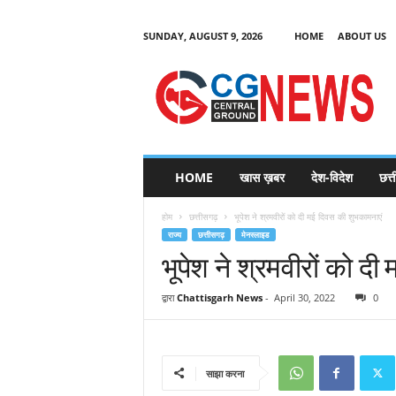
SUNDAY, AUGUST 9, 2026
HOME
ABOUT US
C
G
HOME
खास ख़बर
देश-विदेश
छत्
N
e
होम
छत्तीसगढ़
भूपेश ने श्रमवीरों को दी मई दिवस की शुभकामनाएं
w
राज्य
छत्तीसगढ़
मेनस्लाइड
s
भूपेश ने श्रमवीरों को द
द्वारा
Chattisgarh News
-
April 30, 2022
0
साझा करना