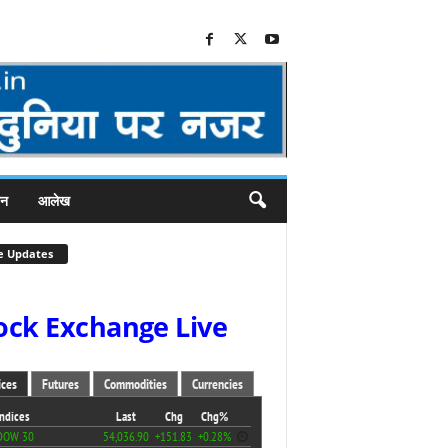
जन
आलेख
e Updates
ock Exchange Live