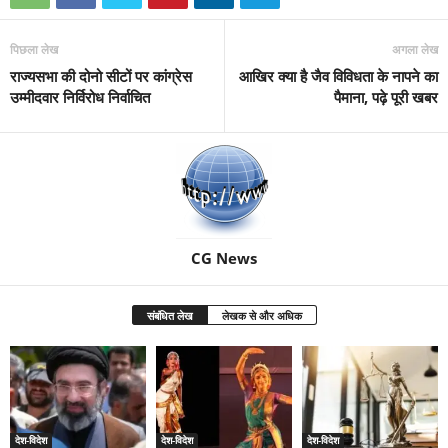
पिछला लेख
अगला लेख
राज्यसभा की दोनो सीटों पर कांग्रेस
आखिर क्‍या है जैव विविधता के नापने का
उम्मीदवार निर्विरोध निर्वाचित
पैमाना, पढ़े पूरी खबर
CG News
संबंधित लेख
लेखक से और अधिक
देश-विदेश
देश-विदेश
देश-विदेश