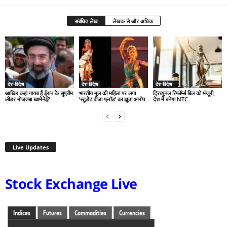
संबंधित लेख
लेखक से और अधिक
देश-विदेश
देश-विदेश
देश-विदेश
आखिर कहां गायब हैं ईरान के सुप्रीम
भारतीय मूल की महिला पर लगा
ट्रिब्यूनल रिफॉर्म्स बिल को मंजूरी,
लीडर मोजतबा खामेनेई?
‘स्टूडेंट वीजा फ्रॉड’ का झूठा आरोप
देश में बनेगा NTC
Live Updates
Stock Exchange Live