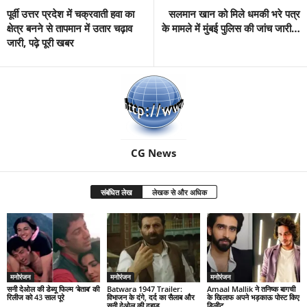
पूर्वी उत्तर प्रदेश में चक्रवाती हवा का
सलमान खान को मिले धमकी भरे पत्र
क्षेत्र बनने से तापमान में उतार चढ़ाव
के मामले में मुंबई पुलिस की जांच जारी…
जारी, पढ़े पूरी खबर
CG News
संबंधित लेख
लेखक से और अधिक
मनोरंजन
मनोरंजन
मनोरंजन
सनी देओल की डेब्यू फिल्म ‘बेताब’ की
Batwara 1947 Trailer:
Amaal Mallik ने तनिष्क बागची
रिलीज को 43 साल पूरे
विभाजन के दंगे, दर्द का सैलाब और
के खिलाफ अपने भड़काऊ पोस्ट किए
सनी देओल की दहाड़
डिलीट