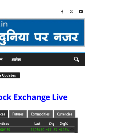
जन
आलेख
e Updates
ock Exchange Live