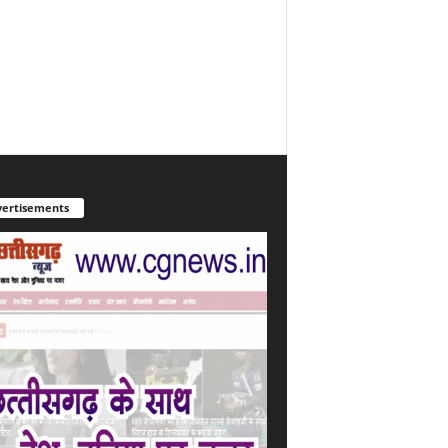
ertisements