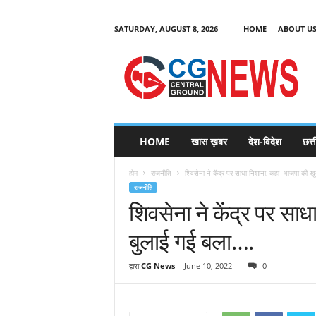
SATURDAY, AUGUST 8, 2026
HOME
ABOUT U
C
G
HOME
खास ख़बर
देश-विदेश
छत्
N
e
होम
राजनीति
शिवसेना ने केंद्र पर साधा निशाना, कहा- भाजपा की खु
w
राजनीति
s
शिवसेना ने केंद्र पर सा
बुलाई गई बला….
द्वारा
CG News
-
June 10, 2022
0