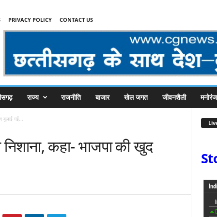
S
PRIVACY POLICY
CONTACT US
तीसगढ़
राज्य
राजनीति
बाजार
खेल जगत
जीवनशैली
मनोरं
द बुलाई गई...
Liv
धा निशाना, कहा- भाजपा की खुद
St