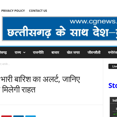
PRIVACY POLICY
CONTACT US
तीसगढ़
राज्य
राजनीति
बाजार
खेल जगत
जीवनशैली
मनोरं
निए आपके...
Liv
न भारी बारिश का अलर्ट, जानिए
St
ब मिलेगी राहत