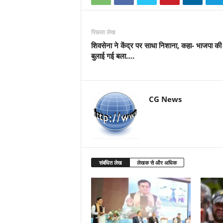
पिछला लेख
शिवसेना ने केंद्र पर साधा निशाना, कहा- भाजपा की
बुलाई गई बला….
CG News
संबंधित लेख
लेखक से और अधिक