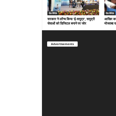
देश-विदेश
देश-विदेश
सरकार ने लॉन्च किया ‘ई-समुद्र’, समुद्री
आखिर कहां
सेवाओं को डिजिटल बनाने पर जोर
मोजतबा ख
Advertisements