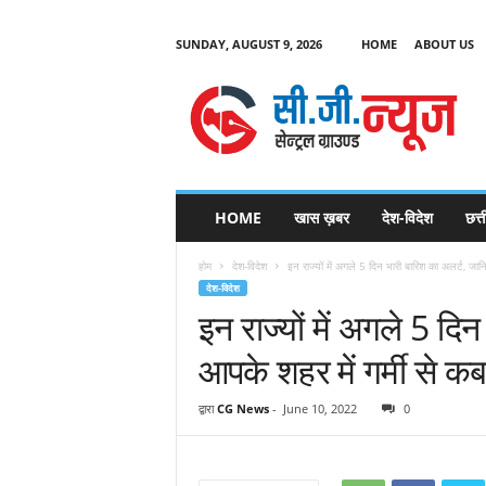
SUNDAY, AUGUST 9, 2026
HOME
ABOUT US
C
G
HOME
खास ख़बर
देश-विदेश
छत्
N
e
होम
देश-विदेश
इन राज्यों में अगले 5 दिन भारी बारिश का अलर्ट, जा
w
देश-विदेश
s
इन राज्यों में अगले 5 दि
आपके शहर में गर्मी से क
द्वारा
CG News
-
June 10, 2022
0