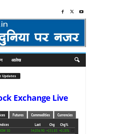
जन
आलेख
e Updates
ock Exchange Live