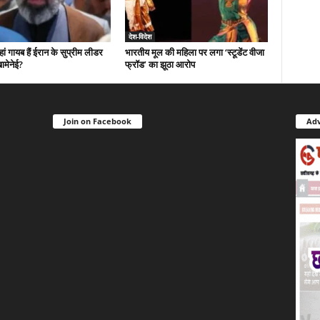
देश-विदेश
 गायब हैं ईरान के सुप्रीम लीडर
भारतीय मूल की महिला पर लगा ‘स्टूडेंट वीजा
ामेनेई?
फ्रॉड’ का झूठा आरोप
Join on Facebook
Adv